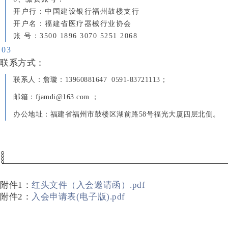
开户行：中国建设银行福州鼓楼支行
开户名：福建省医疗器械行业协会
账 号：3500 1896 3070 5251 2068
0
3
联系
方式
：
联系人
：詹璇：13960881647 0591-83721113；
邮箱
：
fjamdi@163.com
；
办公地址
：福建省福州市鼓楼区湖前路58号福光大厦四层北侧。
附件1：
红头文件（入会邀请函）.pdf
附件2：
入会申请表(电子版).pdf