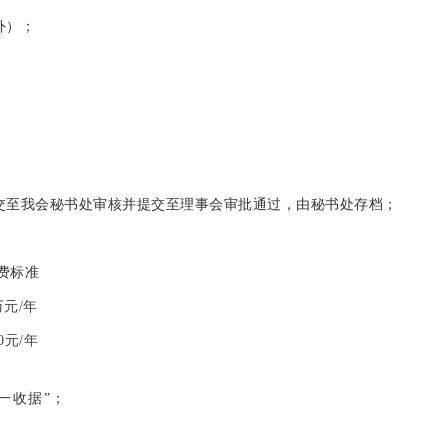
外）；
交至我会秘书
处审核并提交至理事会审批通过，由秘书处存档；
费标准
万元/年
00元/年
一收据”；