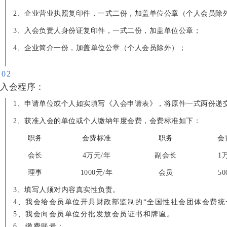
2、
企业营业执照复印件，一式二份，加盖单位公章（个人会员除
3、
入会负责人身份证复印件，一式二份，加盖单位公章；
4、
企业简介一份，加盖单位公章（个人会员除外）；
0
2
入会程序：
1、
申请单位或个人如实填写《入会申请表》，将原件一式两份递
2、
获准入会的单位或个人缴纳年度会费，会费标准如下：
职务
会费标准
职务
会
会长
4万元/年
副会长
1
理事
1000元/年
会员
5
3、
填写人须对内容真实性负责。
4、
我会给会员单位开具财政部监制的“全国性社会团体会费统
5、
我会向会员单位分批发放会员证书和牌匾。
6、
缴费账号：