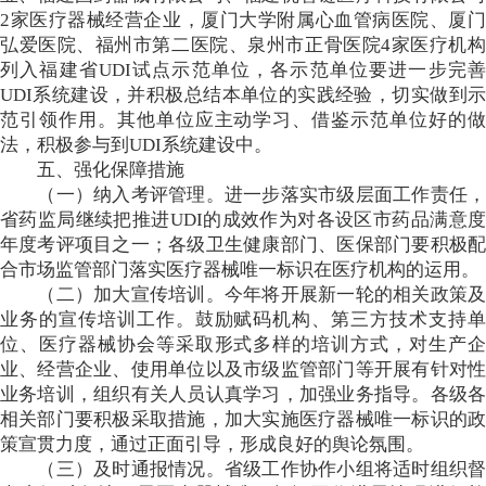
2家医疗器械经营企业，厦门大学附属心血管病医院、厦门
弘爱医院、福州市第二医院、泉州市正骨医院4家医疗机构
列入福建省UDI试点示范单位，各示范单位要进一步完善
UDI系统建设，并积极总结本单位的实践经验，切实做到示
范引领作用。其他单位应主动学习、借鉴示范单位好的做
法，积极参与到UDI系统建设中。
五、强化保障措施
（一）纳入考评管理。进一步落实市级层面工作责任，
省药监局继续把推进UDI的成效作为对各设区市药品满意度
年度考评项目之一；各级卫生健康部门、医保部门要积极配
合市场监管部门落实医疗器械唯一标识在医疗机构的运用。
（二）加大宣传培训。今年将开展新一轮的相关政策及
业务的宣传培训工作。鼓励赋码机构、第三方技术支持单
位、医疗器械协会等采取形式多样的培训方式，对生产企
业、经营企业、使用单位以及市级监管部门等开展有针对性
业务培训，组织有关人员认真学习，加强业务指导。各级各
相关部门要积极采取措施，加大实施医疗器械唯一标识的政
策宣贯力度，通过正面引导，形成良好的舆论氛围。
（三）及时通报情况。省级工作协作小组将适时组织督