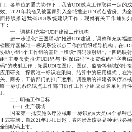
门、各单位的通力协作下，我省UDI试点工作取得一定的成
效。2021年我省又被国家列入全域推进UDI试点省份。为全
面持续推进我省UDI系统建设工作，现就有关工作通知如
下：
一、调整和充实“UDI”建设工作机构
进一步强化“三医联动”推进UDI建设，调整和充实福建
省医疗器械唯一标识系统试点工作的组织领导机构，在UDI
协助小组4个工作组的基础上增设“四码映射组”。“四码映射
组”主要负责推进UDI码与“医保编码”“收费编码”“字典编
码”的映射工作，拓展UDI在医疗、医保、监管等领域的衔接
应用研究，探索唯一标识在采购、结算中的应用模式，在海
关、商务，工信部门的推广运用。调整后的福建省医疗器械
唯一标识系统试点工作部门协作工作小组成员名单见附件
1。
二、明确工作目标
（一）生产领域
国家第一批实施医疗器械唯一标识的9大类69个品种已
正式实施，自2021年1月1日起，省内涉及该类品种企业必须
全部赋码上市。