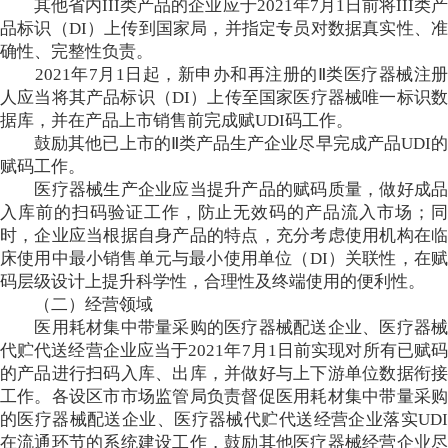
其他省内III类产品的企业应于2021年7月1日前将III类产
品标识（DI）上传到国家局，并指定专员对数据真实性、准
确性、完整性负责。
2021年7月1日起，新申办和再注册的Ⅱ类医疗器械注册
人应当将其产品标识（DI）上传至国家医疗器械唯一标识数
据库，并在产品上市销售前完成赋UDI码工作。
鼓励其他已上市的Ⅱ类产品生产企业尽早完成产品UDI的
赋码工作。
医疗器械生产企业应当提升产品的赋码质量，做好成品
入库前的扫码验证工作，防止无效码的产品流入市场；同
时，企业应当根据自身产品的特点，充分考虑使用机构在临
床使用中最小销售单元与最小使用单位（DI）关联性，在赋
码层级设计上提升科学性，合理性及终端使用的便利性。
（二）经营领域
医用耗材集中带量采购的医疗器械配送企业、医疗器械
代贮代送经营企业应当于2021年7月1日前实现对所有已赋码
的产品进行扫码入库、出库，并做好与上下游单位数据衔接
工作。各设区市市场监管局负责督促医用耗材集中带量采购
的医疗器械配送企业、医疗器械代贮代送经营企业落实UDI
在流通环节的系统建设工作，鼓励其他医疗器械经营企业尽