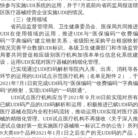
快参与实施UDI系统的运用，并于7月底前向省药监局报送辖
区医疗器械经营企业实施UDI的情况。
（三）使用领域
省药品监督管理局、卫生健康委员会、医保局共同推进
UDI在使用领域的运用，推进UDI与“医保编码”“收费编
码”“字典编码”建立映射关系，省级阳光采购平台根据映射
情况完善平台数据UDI标识。各级卫生健康部门和市场监管
局要共同督促相应级别医疗机构加强本单位信息化系统建
设，运用UDI实现对医疗器械的精细化管理。
已实现通过UDI扫码解析等院内入库、出库、消耗等各
环节的运用的UDI试点示范医疗机构（名单见附件２），于
2021年7月1日前完成UDI码与“医保编码”“收费编码”“字典编
码”的映射，实现UDI码的“一码联通”。
UDI试点医疗机构应当于2021年９月30日前实现对所有
已赋UDI码产品的UDI码解析和运用，积极推进已赋UDI码的
医疗器械在院内全程扫码流转，推动运用UDI实现对医疗器
械的精细化管理。UDI试点医疗机构不再接收《关于深入推
进试点做好第一批实施医疗器械唯一标识工作的公告》所列
9大类69个品种2021年1月1日之后生产的无UDI码的产品，