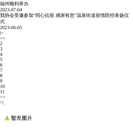
福州顺利举办
2023-07-04
我协会受邀参加“同心抗疫 感谢有您”温泉街道疫情防控表扬仪
式
2023-06-05
|<
<<
2
3
4
5
6
7
8
9
10
11
>>
>|