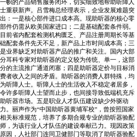
一帜的产品销售服务闭环，切实细致地帮助听障人
士重获新声。吕雪梅总经理表示，企业发展难题突
出：一是核心部件进口成本高。现助听器的核心零
部件仍需从欧美国家进口；二是基础配套条件弱。
目前省内配套检测机构匮乏、产品注册周期长等基
础配套条件先天不足，新产品上市时间成本高；三
是业界缺乏对助听器产品的推广和关注。国内大部
分耳科专家对助听器的定义较为传统、单一，这部
分的主流推广通道闭塞；四是助听器定价与目标消
费者收入之间的矛盾。助听器的消费人群特殊，均
为听障人士。听障人士的生活收入不稳定者居多，
令许多听障人士望而止步，也间接导致低端机充斥
助听器市场。五是职业人才队伍建设缺少外驱动
力。丽声作为“中国助听器黄埔军校”，曾按照国家
相关标准规范，培养了多期合规专业的助听器验配
师，为该行业人才队伍的建设奉献己力。现因政策
原因，人社部门连同卫健部门等取消了助听器验配