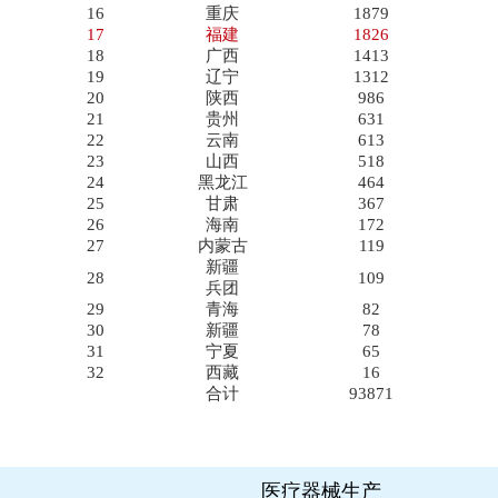
16
重庆
1879
17
福建
1826
18
广西
1413
19
辽宁
1312
20
陕西
986
21
贵州
631
22
云南
613
23
山西
518
24
黑龙江
464
25
甘肃
367
26
海南
172
27
内蒙古
119
新疆
28
109
兵团
29
青海
82
30
新疆
78
31
宁夏
65
32
西藏
16
合计
93871
_
医疗器械生产